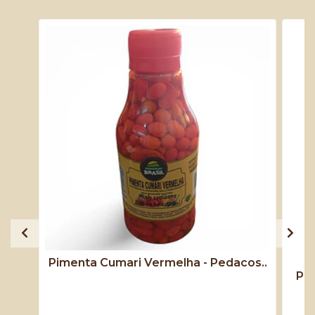
Pimenta Cumari Vermelha - Pedacos..
Pim