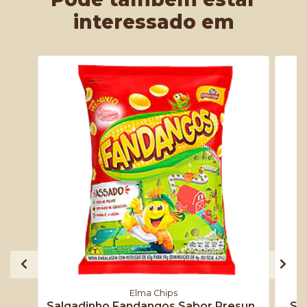
interessado em
Elma Chips
Salgadinho Fandangos Sabor Presun..
Sal