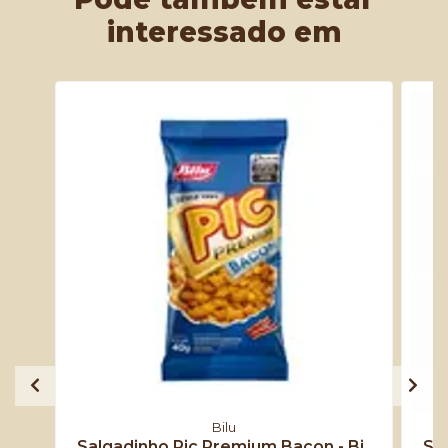
interessado em
Bilu
Salgadinho Pic Premium Bacon - Bi..
Sal