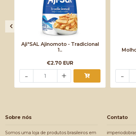
AjiªSAL Ajinomoto - Tradicional
1..
Molh
€2.70 EUR
-
+
-
Sobre nós
Contato
Somos uma loja de produtos brasileiros em
imperiodobra