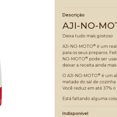
Descrição
AJI-NO-MO
Deixa tudo mais gostoso
®
AJI-NO-MOTO
é um real
para os seus preparos. Fei
®
NO-MOTO
pode ser usad
deixar a receita ainda mais
®
O AJI-NO-MOTO
é um al
metade do sal de cozinh
Você reduz em até 37% o s
Está faltando alguma co
Indisponível