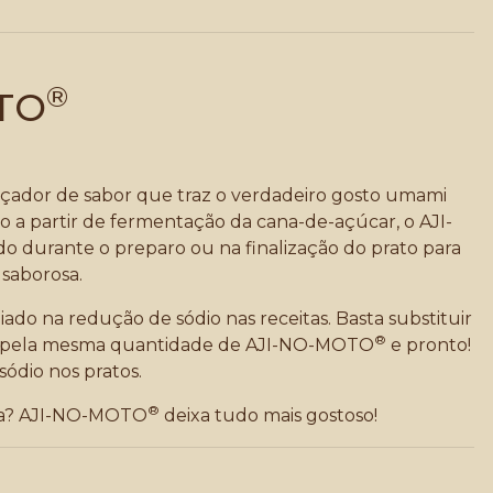
®
TO
çador de sabor que traz o verdadeiro gosto umami
to a partir de fermentação da cana-de-açúcar, o AJI-
o durante o preparo ou na finalização do prato para
 saborosa.
iado na redução de sódio nas receitas. Basta substituir
®
a pela mesma quantidade de AJI-NO-MOTO
e pronto!
ódio nos pratos.
®
isa? AJI-NO-MOTO
deixa tudo mais gostoso!