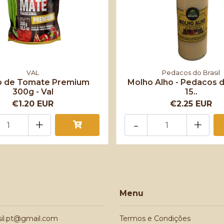
VAL
Pedacos do Brasil
o de Tomate Premium
Molho Alho - Pedacos d
300g - Val
15..
€1.20 EUR
€2.25 EUR
+
-
+
Menu
sil.pt@gmail.com
Termos e Condições