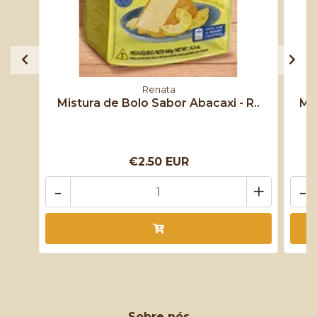
Renata
Mistura de Bolo Sabor Abacaxi - R..
Mis
€2.50 EUR
-
+
-
Sobre nós