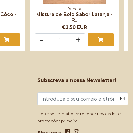
Renata
 Côco -
Mistura de Bolo Sabor Laranja -
M
R..
€2.50 EUR
-
+
Subscreva a nossa Newsletter!
Deixe seu e-mail para receber novidades e
promoções primeiro.
Siga-nos: