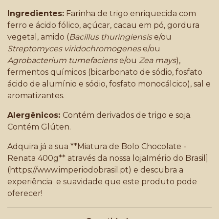
Ingredientes:
Farinha de trigo enriquecida com
ferro e ácido fólico, açúcar, cacau em pó, gordura
vegetal, amido (
Bacillus thuringiensis
e/ou
Streptomyces viridochromogenes
e/ou
Agrobacterium tumefaciens
e/ou
Zea mays
),
fermentos químicos (bicarbonato de sódio, fosfato
ácido de alumínio e sódio, fosfato monocálcico), sal e
aromatizantes.
Alergênicos:
Contém derivados de trigo e soja.
Contém Glúten.
Adquira já a sua **Miatura de Bolo Chocolate -
Renata 400g** através da nossa lojaImério do Brasil]
(
https://www.imperiodobrasil.pt
) e descubra a
experiência e suavidade que este produto pode
oferecer!