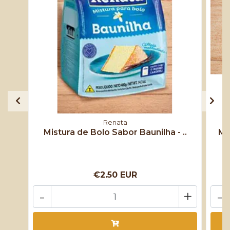
Renata
Mistura de Bolo Sabor Baunilha - ..
Mi
€2.50 EUR
-
+
-