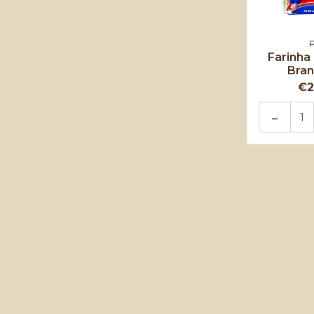
Farinha
Bran
€2
-