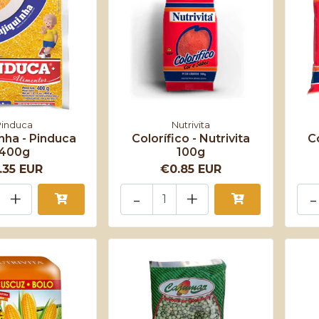
Pinduca
Nutrivita
nha - Pinduca
Colorífico - Nutrivita
Co
400g
100g
.35 EUR
€0.85 EUR
+
-
+
-