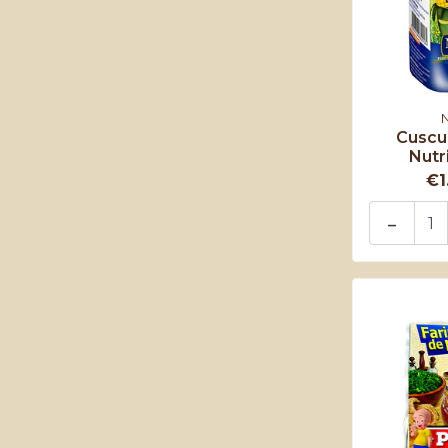
N
Cuscuz
Nutr
€1
-