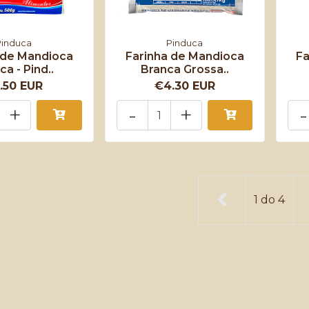
Pinduca
Pinduca
 de Mandioca
Farinha de Mandioca
Fa
ca - Pind..
Branca Grossa..
.50 EUR
€4.30 EUR
+
-
+
-
1
do
4