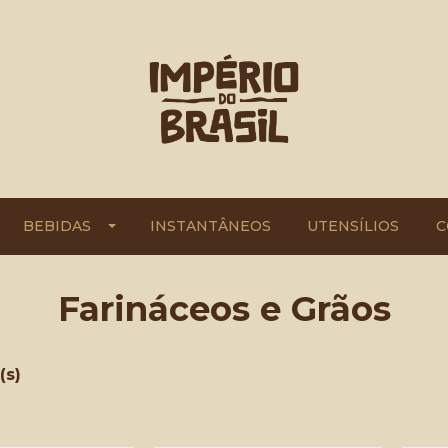
BEBIDAS
INSTANTÂNEOS
UTENSÍLIOS
C
Farináceos e Grãos
(s)