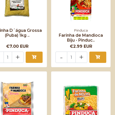
inha D´água Grossa
Pinduca
(Puba) 1kg ..
Farinha de Mandioca
Biju - Pinduc..
€7.00 EUR
€2.99 EUR
+
-
+