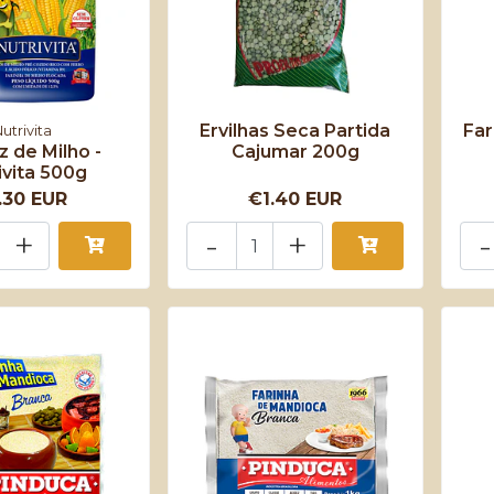
Ervilhas Seca Partida
Far
utrivita
 de Milho -
Cajumar 200g
ivita 500g
.30 EUR
€1.40 EUR
+
-
+
-