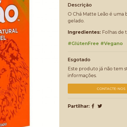
Descrição
O Chá Matte Leão é uma b
gelado.
Ingredientes:
Folhas de 
#GlútenFree #Vegano
Esgotado
Este produto já não tem s
informações.
CONTACTE-NOS
Partilhar: