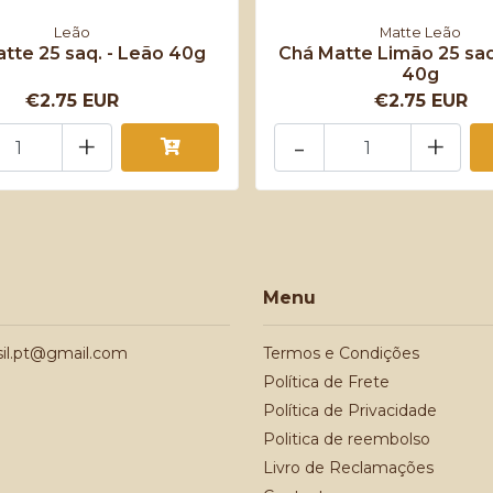
Leão
Matte Leão
tte 25 saq. - Leão 40g
Chá Matte Limão 25 saq
40g
€2.75 EUR
€2.75 EUR
+
-
+
Menu
sil.pt@gmail.com
Termos e Condições
Política de Frete
Política de Privacidade
Politica de reembolso
Livro de Reclamações