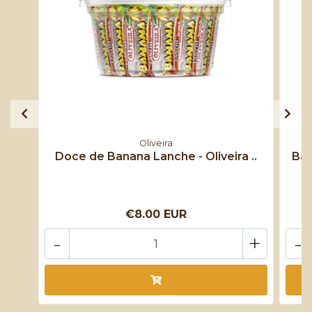
Oliveira
Doce de Banana Lanche - Oliveira ..
Ban
€8.00 EUR
-
+
-