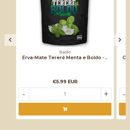
Barão
Erva-Mate Tereré Menta e Boldo - ..
Chá
€5.99 EUR
-
+
-