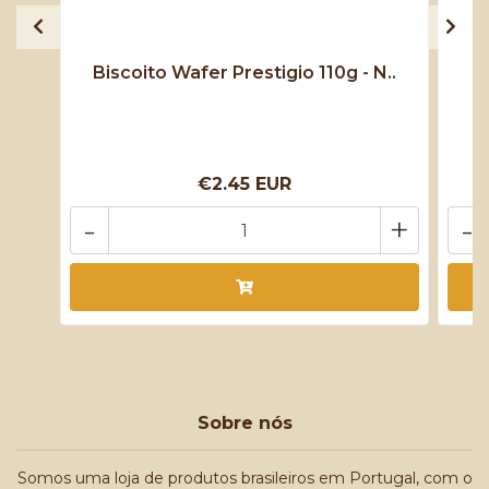
Biscoito Wafer Prestigio 110g - N..
B
€2.45 EUR
-
+
-
Sobre nós
Somos uma loja de produtos brasileiros em Portugal, com o