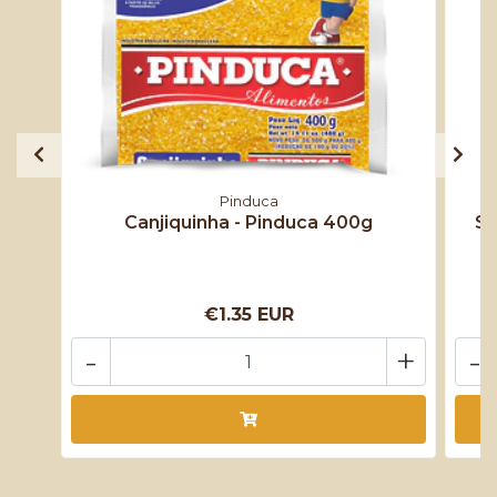
Pinduca
Canjiquinha - Pinduca 400g
Sa
€1.35 EUR
-
+
-