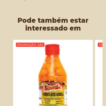
Pode também estar
interessado em
PROMOÇÃO -23%
PRO