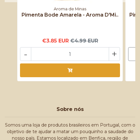
Aroma de Minas
Pimenta Bode Amarela - Aroma D'Mi..
Pim
€3.85 EUR
€4.99 EUR
-
+
Sobre nós
Somos uma loja de produtos brasileiros em Portugal, com o
objetivo de te ajudar a matar um pouquinho a saudade do
nosso país. Estamos localizado em Benfica, região de