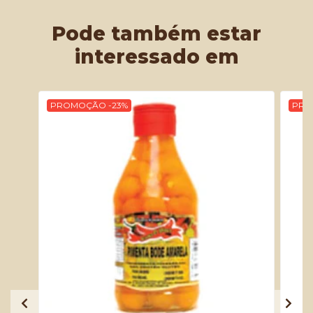
Pode também estar
interessado em
PROMOÇÃO -23%
PRO