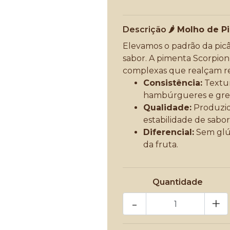
Descrição
🌶️ Molho de 
Elevamos o padrão da pic
sabor. A pimenta Scorpion 
complexas que realçam rec
Consistência:
Textur
hambúrgueres e gre
Qualidade:
Produzid
estabilidade de sabor
Diferencial:
Sem glút
da fruta.
Quantidade
-
+