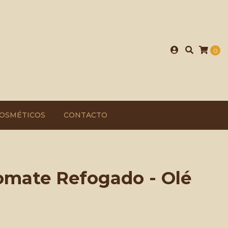
0
OSMÉTICOS
CONTACTO
omate Refogado - Olé