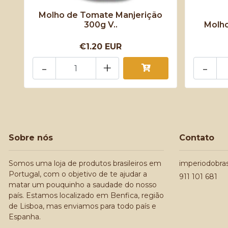
Molho de Tomate Manjerição
300g V..
Molh
€1.20 EUR
-
+
-
Sobre nós
Contato
Somos uma loja de produtos brasileiros em
imperiodobra
Portugal, com o objetivo de te ajudar a
911 101 681
matar um pouquinho a saudade do nosso
país. Estamos localizado em Benfica, região
de Lisboa, mas enviamos para todo país e
Espanha.