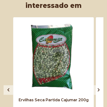
interessado em
Ervilhas Seca Partida Cajumar 200g
P