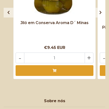
Jiló em Conserva Aroma D´ Minas
Pim
€9.45 EUR
-
+
-
Sobre nós