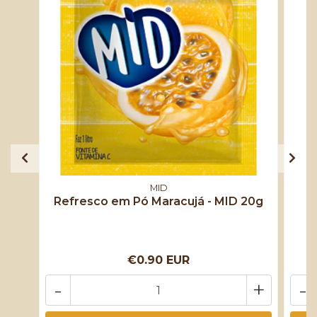
MID
Refresco em Pó Maracujá - MID 20g
R
€0.90 EUR
-
+
-