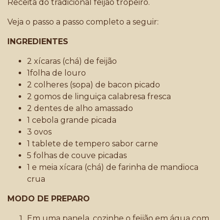
Receita do tradicional feijão tropeiro.
Veja o passo a passo completo a seguir:
INGREDIENTES
2 xícaras (chá) de feijão
1folha de louro
2 colheres (sopa) de bacon picado
2 gomos de linguiça calabresa fresca
2 dentes de alho amassado
1 cebola grande picada
3 ovos
1 tablete de tempero sabor carne
5 folhas de couve picadas
1 e meia xícara (chá) de farinha de mandioca
crua
MODO DE PREPARO
Em uma panela, cozinhe o feijão em água com