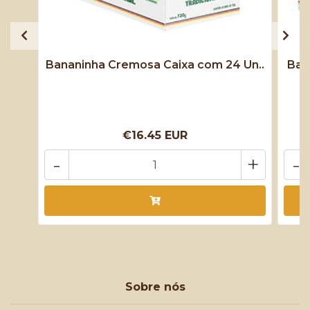
Bananinha Cremosa Caixa com 24 Un..
Ban
€16.45 EUR
-
+
-
Sobre nós