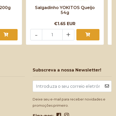
 200g
Salgadinho YOKITOS Queijo
54g
F
€1.65 EUR
-
+
Subscreva a nossa Newsletter!
Deixe seu e-mail para receber novidades e
promoções primeiro.
Siga-nos: