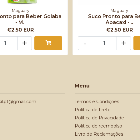
Maguary
Maguary
onto para Beber Goiaba
Suco Pronto para B
- M..
Abacaxi - ..
€2.50 EUR
€2.50 EUR
+
-
+
Menu
sil.pt@gmail.com
Termos e Condições
Política de Frete
Política de Privacidade
Politica de reembolso
Livro de Reclamações