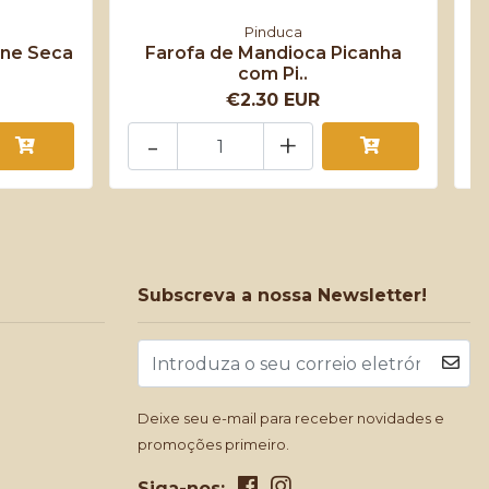
Pinduca
rne Seca
Farofa de Mandioca Picanha
M
com Pi..
€2.30 EUR
-
+
Subscreva a nossa Newsletter!
Deixe seu e-mail para receber novidades e
promoções primeiro.
Siga-nos: