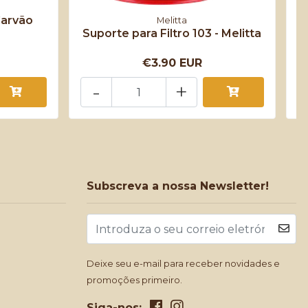
Carvão
F
Melitta
Suporte para Filtro 103 - Melitta
€3.90 EUR
-
+
Subscreva a nossa Newsletter!
Deixe seu e-mail para receber novidades e
promoções primeiro.
Siga-nos: