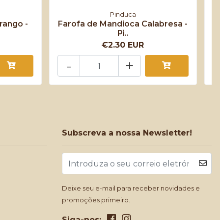
Pinduca
rango -
Farofa de Mandioca Calabresa -
B
Pi..
€2.30 EUR
-
+
Subscreva a nossa Newsletter!
Deixe seu e-mail para receber novidades e
promoções primeiro.
Siga-nos: