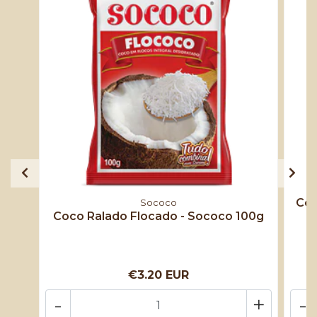
Coc
Sococo
Coco Ralado Flocado - Sococo 100g
€3.20 EUR
-
+
-