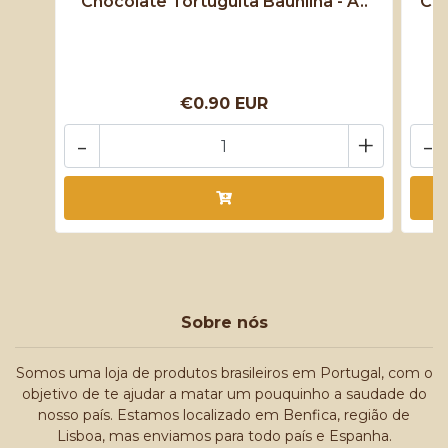
Chocolate Tortuguita Baunilha - A..
Cho
€0.90 EUR
-
+
-
Sobre nós
Somos uma loja de produtos brasileiros em Portugal, com o
objetivo de te ajudar a matar um pouquinho a saudade do
nosso país. Estamos localizado em Benfica, região de
Lisboa, mas enviamos para todo país e Espanha.