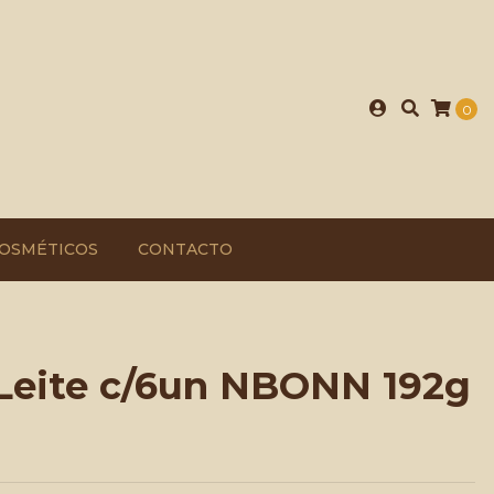
0
OSMÉTICOS
CONTACTO
Leite c/6un NBONN 192g