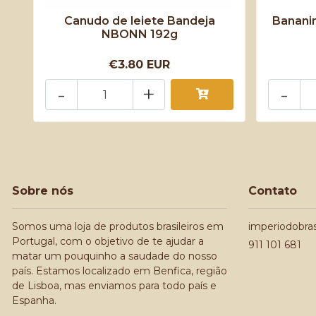
Canudo de leiete Bandeja
Banani
NBONN 192g
€3.80 EUR
-
+
-
Sobre nós
Contato
Somos uma loja de produtos brasileiros em
imperiodobra
Portugal, com o objetivo de te ajudar a
911 101 681
matar um pouquinho a saudade do nosso
país. Estamos localizado em Benfica, região
de Lisboa, mas enviamos para todo país e
Espanha.