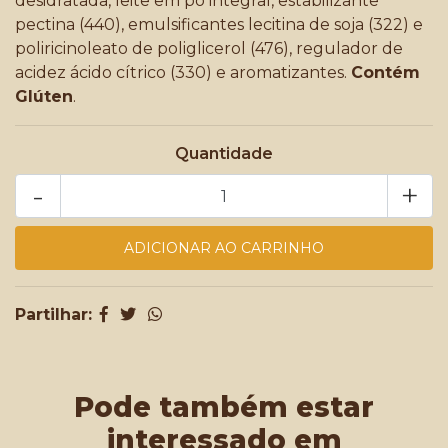
desidratada, leite em pó integral, estabilizante
pectina (440), emulsificantes lecitina de soja (322) e
poliricinoleato de poliglicerol (476), regulador de
acidez ácido cítrico (330) e aromatizantes.
Contém
Glúten
.
Quantidade
-
+
Partilhar:
Pode também estar
interessado em