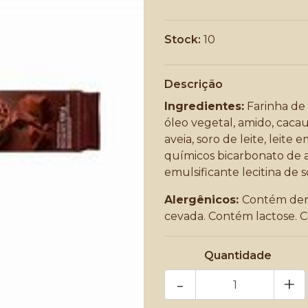
Stock:
10
Descrição
Ingredientes:
Farinha de 
óleo vegetal, amido, cacau,
aveia, soro de leite, leite
químicos bicarbonato de a
emulsificante lecitina de 
Alergênicos:
Contém deriv
cevada. Contém lactose. 
Quantidade
-
+