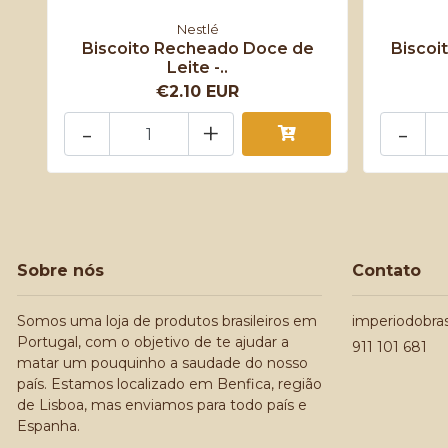
Nestlé
Biscoito Recheado Doce de
Biscoi
Leite -..
€2.10 EUR
-
+
-
Sobre nós
Contato
Somos uma loja de produtos brasileiros em
imperiodobra
Portugal, com o objetivo de te ajudar a
911 101 681
matar um pouquinho a saudade do nosso
país. Estamos localizado em Benfica, região
de Lisboa, mas enviamos para todo país e
Espanha.